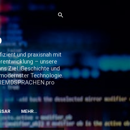
o
zient und praxisnah mit
rentwicklung – unsere
ns Ziel. Geschichte und
d modernster Technologie.
it FREMDSPRACHEN.pro
SSAR
MEHR…