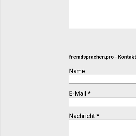
innovativen Online-T
verbessern. Lernen Si
fremdsprachen.pro - Kontak
Name
E-Mail
*
Nachricht
*