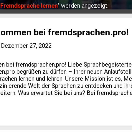
"
Fremdsprache lernen
" werden angezeigt.
lkommen bei fremdsprachen.pro!
-
Dezember 27, 2022
 bei fremdsprachen.pro! Liebe Sprachbegeisterte, 
n.pro begrüßen zu dürfen – Ihrer neuen Anlaufstelle
chen lernen und lehren. Unsere Mission ist es, M
szinierende Welt der Sprachen zu entdecken und ih
weitern. Was erwartet Sie bei uns? Bei fremdsprache
rcen und Möglichkeiten, die Ihnen beim Erlernen ei
r Angebot umfasst: Umfangreiche Lernmaterialien Wi
itete Lektionen, Übungen und Lernmaterialien zur V
niveaus abgestimmt sind. Von Anfängern bis zu Fo
s passende Material. Interaktive Lernmethoden Nutz