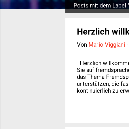
Posts mit dem Label 
P
o
s
Herzlich wil
t
Von
Mario Viggiani
s
Herzlich willkommen
Sie auf fremdsprache
das Thema Fremdspra
unterstützen, die fa
kontinuierlich zu er
Vielzahl von Ressou
helfen werden. Unse
sorgfältig ausgearbe
verschiedene Sprach
hier findet jeder da