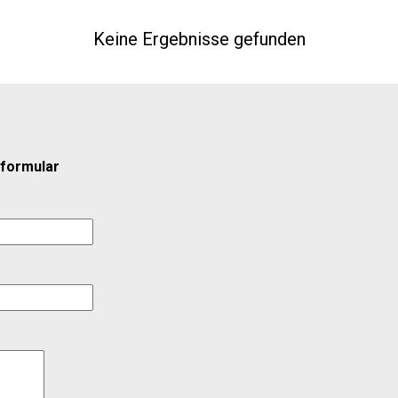
ools und interaktiven Übungen, um Ihre Sprachkennt
e ...
Keine Ergebnisse gefunden
tformular