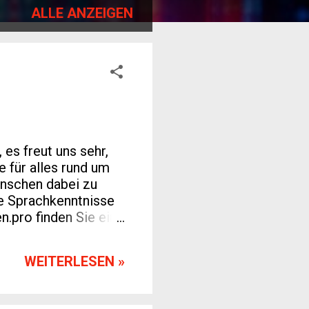
ALLE ANZEIGEN
es freut uns sehr,
 für alles rund um
enschen dabei zu
re Sprachkenntnisse
n.pro finden Sie eine
ner neuen Sprache
r stellen Ihnen
WEITERLESEN »
erfügung, die auf
rtgeschrittenen –
en Sie unsere