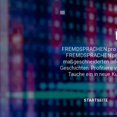
FREMDSPRACHEN.pro – De
FREMDSPRACHEN.pro! E
maßgeschneiderten Info
Geschichten. Profitiere 
Tauche ein in neue 
STARTSEITE