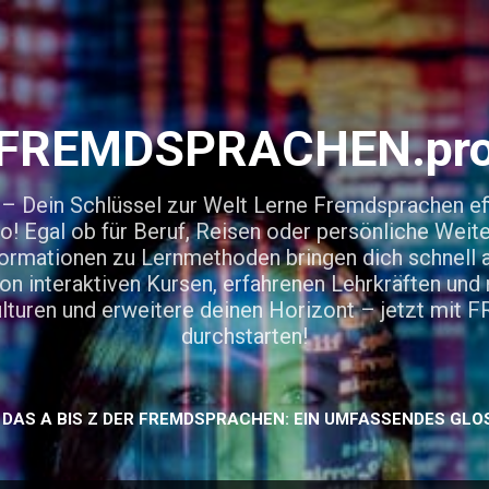
Direkt zum Hauptbereich
FREMDSPRACHEN.pr
in Schlüssel zur Welt Lerne Fremdsprachen effi
gal ob für Beruf, Reisen oder persönliche Weite
rmationen zu Lernmethoden bringen dich schnell a
von interaktiven Kursen, erfahrenen Lehrkräften un
Kulturen und erweitere deinen Horizont – jetzt m
durchstarten!
DAS A BIS Z DER FREMDSPRACHEN: EIN UMFASSENDES GLO