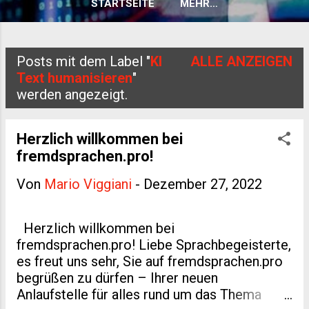
STARTSEITE
MEHR…
Posts mit dem Label "
KI
ALLE ANZEIGEN
P
Text humanisieren
"
werden angezeigt.
o
s
Herzlich willkommen bei
t
fremdsprachen.pro!
s
Von
Mario Viggiani
-
Dezember 27, 2022
Herzlich willkommen bei
fremdsprachen.pro! Liebe Sprachbegeisterte,
es freut uns sehr, Sie auf fremdsprachen.pro
begrüßen zu dürfen – Ihrer neuen
Anlaufstelle für alles rund um das Thema