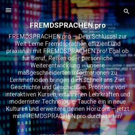
Direkt zum Hauptbereich
FREMDSPRACHEN.pro
FREMDSPRACHEN.pro – Dein Schlüssel zur
Welt Lerne Fremdsprachen effizient und
praxisnah mit FREMDSPRACHEN.pro! Egal ob
für Beruf, Reisen oder persönliche
Weiterentwicklung – unsere
maßgeschneiderten Informationen zu
Lernmethoden bringen dich schnell ans Ziel.
Geschichte und Geschichten. Profitiere von
interaktiven Kursen, erfahrenen Lehrkräften und
modernster Technologie. Tauche ein in neue
Kulturen und erweitere deinen Horizont – jetzt
mit FREMDSPRACHEN.pro durchstarten!