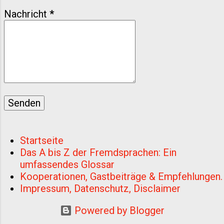
und interaktiven Übungen, um Ihre
Nachricht
*
Sprachkenntnisse spielerisch zu verbessern.
Lernen Sie ...
Startseite
Das A bis Z der Fremdsprachen: Ein
umfassendes Glossar
Kooperationen, Gastbeiträge & Empfehlungen.
Impressum, Datenschutz, Disclaimer
Powered by Blogger