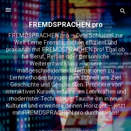
Direkt zum Hauptbereich
FREMDSPRACHEN.pro
FREMDSPRACHEN.pro – Dein Schlüssel zur
Welt Lerne Fremdsprachen effizient und
praxisnah mit FREMDSPRACHEN.pro! Egal ob
für Beruf, Reisen oder persönliche
Weiterentwicklung – unsere
maßgeschneiderten Informationen zu
Lernmethoden bringen dich schnell ans Ziel.
Geschichte und Geschichten. Profitiere von
interaktiven Kursen, erfahrenen Lehrkräften und
modernster Technologie. Tauche ein in neue
Kulturen und erweitere deinen Horizont – jetzt
mit FREMDSPRACHEN.pro durchstarten!