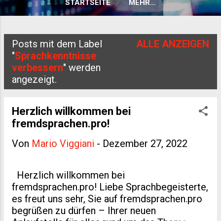
STARTSEITE
MEHR…
Posts mit dem Label
ALLE ANZEIGEN
P
"
Sprachkenntnisse
verbessern
" werden
o
angezeigt.
s
t
Herzlich willkommen bei
s
fremdsprachen.pro!
Von
Mario Viggiani
-
Dezember 27, 2022
Herzlich willkommen bei
fremdsprachen.pro! Liebe Sprachbegeisterte,
es freut uns sehr, Sie auf fremdsprachen.pro
begrüßen zu dürfen – Ihrer neuen