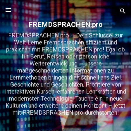
Direkt zum Hauptbereich
FREMDSPRACHEN.pro
FREMDSPRACHEN.pro – Dein Schlüssel zur
Welt Lerne Fremdsprachen effizient und
praxisnah mit FREMDSPRACHEN.pro! Egal ob
für Beruf, Reisen oder persönliche
Weiterentwicklung – unsere
maßgeschneiderten Informationen zu
Lernmethoden bringen dich schnell ans Ziel.
Geschichte und Geschichten. Profitiere von
interaktiven Kursen, erfahrenen Lehrkräften und
modernster Technologie. Tauche ein in neue
Kulturen und erweitere deinen Horizont – jetzt
mit FREMDSPRACHEN.pro durchstarten!