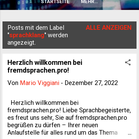
STARTSEITE
MEHR…
Posts mit dem Label
ALLE ANZEIGEN
P
"
sprachklang
" werden
angezeigt.
o
s
Herzlich willkommen bei
t
fremdsprachen.pro!
s
Von
Mario Viggiani
-
Dezember 27, 2022
Herzlich willkommen bei
fremdsprachen.pro! Liebe Sprachbegeisterte,
es freut uns sehr, Sie auf fremdsprachen.pro
begrüßen zu dürfen – Ihrer neuen
Anlaufstelle für alles rund um das Thema