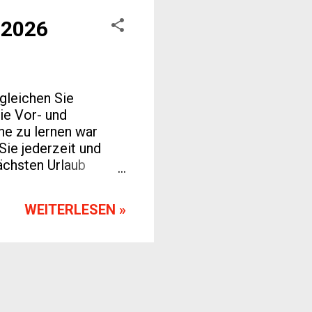
nisse spielerisch zu
 2026
gleichen Sie
ie Vor- und
e zu lernen war
ie jederzeit und
nächsten Urlaub
he ist die beste App
zum
WEITERLESEN »
 des digitalen
Online-
aditionellen
ren Lernfortschritt
en. Beson...