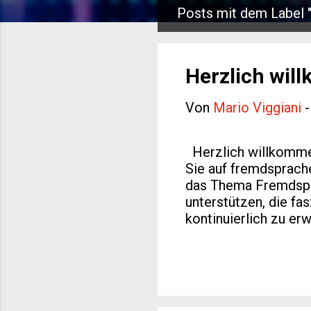
Posts mit dem Label 
P
o
s
Herzlich wil
t
Von
Mario Viggiani
s
Herzlich willkommen
Sie auf fremdsprache
das Thema Fremdspra
unterstützen, die fa
kontinuierlich zu er
Vielzahl von Ressou
helfen werden. Unse
sorgfältig ausgearbe
verschiedene Sprach
hier findet jeder da