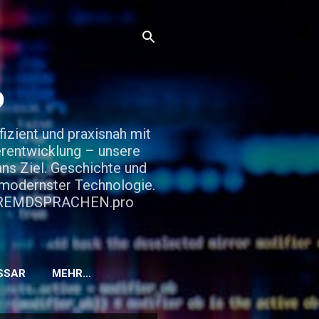
o
zient und praxisnah mit
rentwicklung – unsere
ns Ziel. Geschichte und
d modernster Technologie.
it FREMDSPRACHEN.pro
SSAR
MEHR…