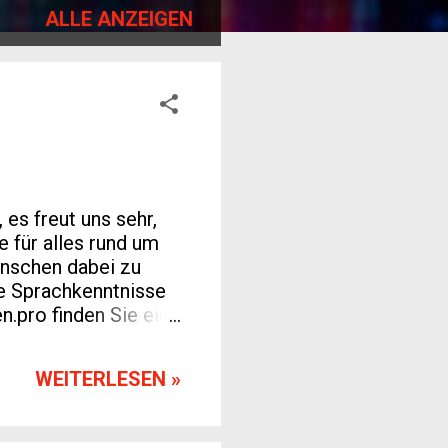
ALLE ANZEIGEN
es freut uns sehr,
 für alles rund um
enschen dabei zu
re Sprachkenntnisse
n.pro finden Sie eine
ner neuen Sprache
r stellen Ihnen
WEITERLESEN »
erfügung, die auf
rtgeschrittenen –
en Sie unsere