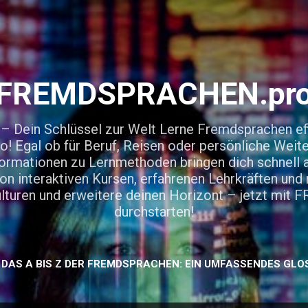
Direkt zum Hauptbereich
FREMDSPRACHEN.pr
in Schlüssel zur Welt Lerne Fremdsprachen effi
gal ob für Beruf, Reisen oder persönliche Weite
rmationen zu Lernmethoden bringen dich schnell a
von interaktiven Kursen, erfahrenen Lehrkräften un
Kulturen und erweitere deinen Horizont – jetzt m
durchstarten!
DAS A BIS Z DER FREMDSPRACHEN: EIN UMFASSENDES GLO