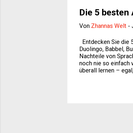
innovativen Online-T
verbessern. Lernen Si
Die 5 beste
Von
Zhannas Welt
-
Entdecken Sie die 
Duolingo, Babbel, B
Nachteile von Sprac
noch nie so einfach
überall lernen – ega
lernen oder Ihre Fr
zum Sprachenlernen ?
Fremdsprachenlernen
Sprachtrainings. Wa
Sprachenlernen biete
Sprachkursen. Mit e
verfolgen, individue