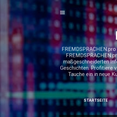
FREMDSPRACHEN.pro – De
FREMDSPRACHEN.pro! E
maßgeschneiderten Info
Geschichten. Profitiere 
Tauche ein in neue 
STARTSEITE