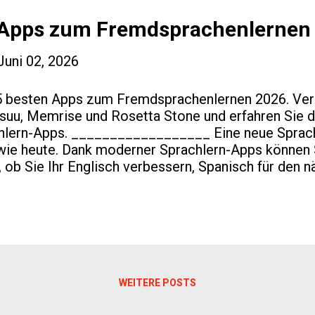
ools und interaktiven Übungen, um Ihre Sprachkennt
e ...
n Apps zum Fremdsprachenlernen
Juni 02, 2026
5 besten Apps zum Fremdsprachenlernen 2026. Ver
usuu, Memrise und Rosetta Stone und erfahren Sie d
hlern-Apps. __________________ Eine neue Sprach
 wie heute. Dank moderner Sprachlern-Apps können S
l, ob Sie Ihr Englisch verbessern, Spanisch für den 
anzösischkenntnisse auffrischen möchten. Doch welc
 In diesem Artikel stellen wir die 5 besten Apps 
 vor und zeigen die wichtigsten Vor- und Nachteile
rum werden Sprachlern-Apps immer beliebter? Das 
t eine flexible und kostengünstige Alternative zu tr
iner App zum Fremdsprachenlernen können Nutzer ih
lle Lernziele setzen und in ihrem eigenen Tempo lern
WEITERE POSTS