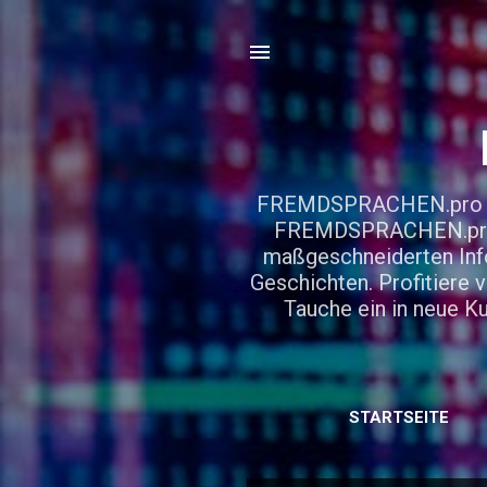
FREMDSPRACHEN.pro – De
FREMDSPRACHEN.pro! E
maßgeschneiderten Info
Geschichten. Profitiere 
Tauche ein in neue 
STARTSEITE