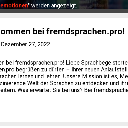
"
emotionen
" werden angezeigt.
lkommen bei fremdsprachen.pro!
-
Dezember 27, 2022
 bei fremdsprachen.pro! Liebe Sprachbegeisterte, 
n.pro begrüßen zu dürfen – Ihrer neuen Anlaufstelle
chen lernen und lehren. Unsere Mission ist es, M
szinierende Welt der Sprachen zu entdecken und ih
weitern. Was erwartet Sie bei uns? Bei fremdsprache
rcen und Möglichkeiten, die Ihnen beim Erlernen ei
r Angebot umfasst: Umfangreiche Lernmaterialien Wi
itete Lektionen, Übungen und Lernmaterialien zur V
niveaus abgestimmt sind. Von Anfängern bis zu Fo
s passende Material. Interaktive Lernmethoden Nutz