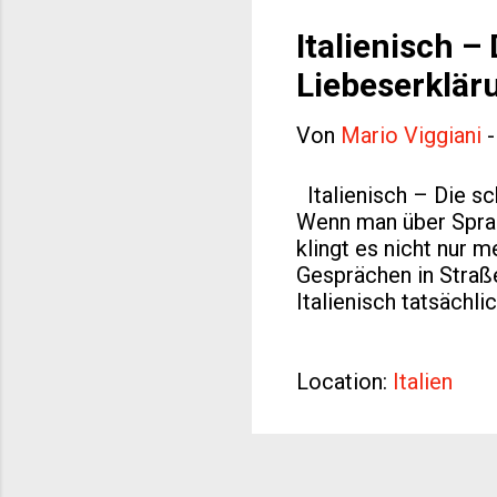
innovativen Online-T
verbessern. Lernen Si
Italienisch –
Liebeserklär
Von
Mario Viggiani
Italienisch – Die sc
Wenn man über Sprach
klingt es nicht nur 
Gesprächen in Straße
Italienisch tatsächl
Welt bezeichnet? Der
fast vollständig pho
wird. Der regelmäßig
Location:
Italien
alltägliche Sätze wi
gehört hat, versteht
als im Deutschen, da
L...