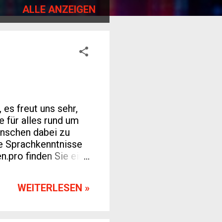
ALLE ANZEIGEN
es freut uns sehr,
 für alles rund um
enschen dabei zu
re Sprachkenntnisse
n.pro finden Sie eine
ner neuen Sprache
r stellen Ihnen
WEITERLESEN »
erfügung, die auf
rtgeschrittenen –
en Sie unsere