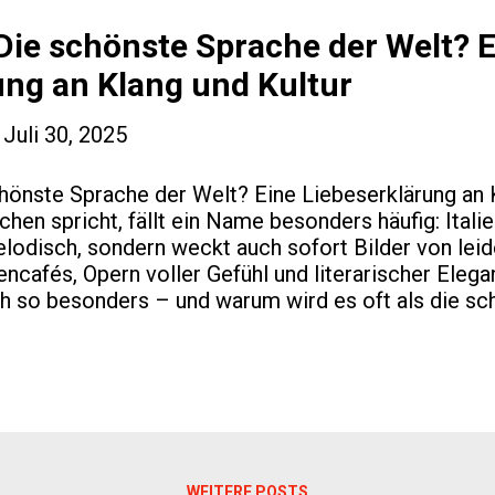
ools und interaktiven Übungen, um Ihre Sprachkennt
e ...
 Die schönste Sprache der Welt? 
ung an Klang und Kultur
-
Juli 30, 2025
hönste Sprache der Welt? Eine Liebeserklärung an 
en spricht, fällt ein Name besonders häufig: Italien
melodisch, sondern weckt auch sofort Bilder von lei
ncafés, Opern voller Gefühl und literarischer Ele
ich so besonders – und warum wird es oft als die s
 Klang: Musik in Worten Italienisch ist eine der we
netisch ist – das heißt, sie wird ausgesprochen, wi
e Rhythmus, die offenen Vokale und der singende To
e Poesie wirken. Wer einmal den Satz "Andiamo a pr
 sofort, warum viele Menschen sich in diese Sprach
s durch harte Konsonanten geprägt ist, gleitet Itali
WEITERE POSTS