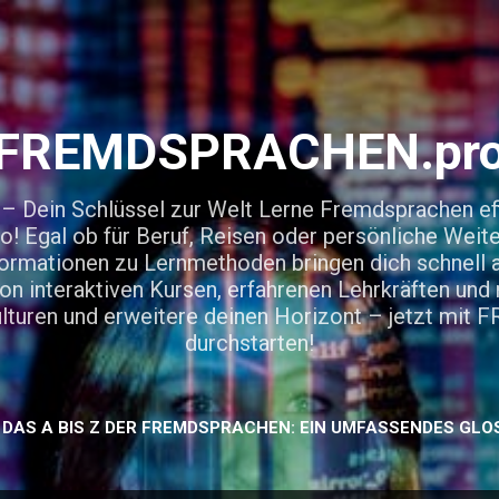
Direkt zum Hauptbereich
FREMDSPRACHEN.pr
in Schlüssel zur Welt Lerne Fremdsprachen effi
gal ob für Beruf, Reisen oder persönliche Weite
rmationen zu Lernmethoden bringen dich schnell a
von interaktiven Kursen, erfahrenen Lehrkräften un
Kulturen und erweitere deinen Horizont – jetzt m
durchstarten!
DAS A BIS Z DER FREMDSPRACHEN: EIN UMFASSENDES GLO