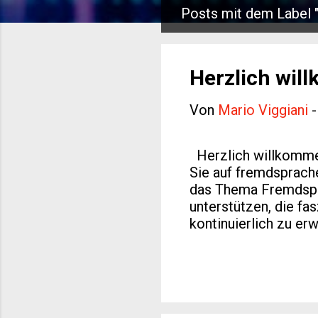
Posts mit dem Label 
P
o
s
Herzlich wil
t
Von
Mario Viggiani
s
Herzlich willkommen
Sie auf fremdsprache
das Thema Fremdspra
unterstützen, die fa
kontinuierlich zu er
Vielzahl von Ressou
helfen werden. Unse
sorgfältig ausgearbe
verschiedene Sprach
hier findet jeder da