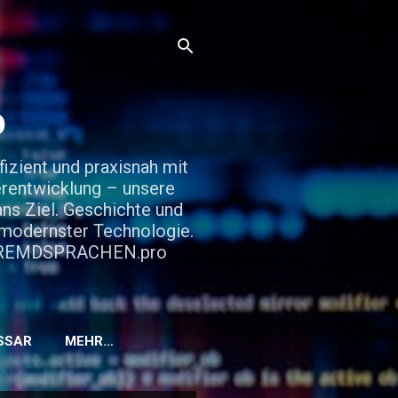
o
zient und praxisnah mit
rentwicklung – unsere
ns Ziel. Geschichte und
d modernster Technologie.
it FREMDSPRACHEN.pro
SSAR
MEHR…