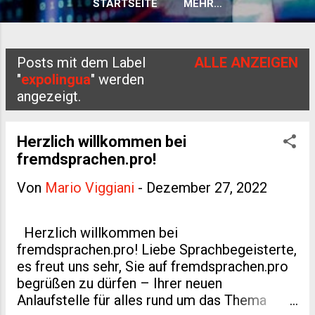
STARTSEITE
MEHR…
Posts mit dem Label
ALLE ANZEIGEN
P
"
expolingua
" werden
angezeigt.
o
s
Herzlich willkommen bei
t
fremdsprachen.pro!
s
Von
Mario Viggiani
-
Dezember 27, 2022
Herzlich willkommen bei
fremdsprachen.pro! Liebe Sprachbegeisterte,
es freut uns sehr, Sie auf fremdsprachen.pro
begrüßen zu dürfen – Ihrer neuen
Anlaufstelle für alles rund um das Thema