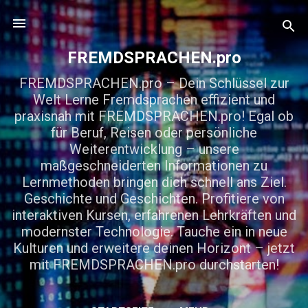
Direkt zum Hauptbereich
FREMDSPRACHEN.pro
FREMDSPRACHEN.pro – Dein Schlüssel zur
Welt Lerne Fremdsprachen effizient und
praxisnah mit FREMDSPRACHEN.pro! Egal ob
für Beruf, Reisen oder persönliche
Weiterentwicklung – unsere
maßgeschneiderten Informationen zu
Lernmethoden bringen dich schnell ans Ziel.
Geschichte und Geschichten. Profitiere von
interaktiven Kursen, erfahrenen Lehrkräften und
modernster Technologie. Tauche ein in neue
Kulturen und erweitere deinen Horizont – jetzt
mit FREMDSPRACHEN.pro durchstarten!